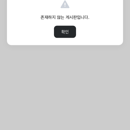
존재하지 않는 게시판입니다.
확인