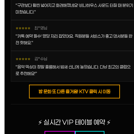
"구관보다 훨씬 넓어지고 화려해졌네요! 비나하우스 사운드 터질 때 분위기
미쳤습니다."
⭐⭐⭐⭐⭐
최*영님
"카톡 예약 필수! 명당 자리 잡았어요. 직원분들 서비스가 좋고 댄서분들 완
전 핫해요."
⭐⭐⭐⭐⭐
김*수님
"음악 믹싱이 정말 훌륭해서 밤새 신나게 놀았습니다. 다낭 최고의 클럽으
로 추천해요!"
밤 문화 또 다른 즐거움! KTV 클릭 시 이동
⚡ 실시간 VIP 테이블 예약 ⚡