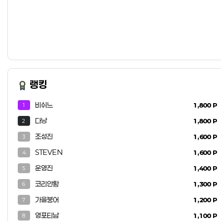
정보'가
랭킹
비쉬느
1,800 P
1
다낭
1,800 P
2
조성진
1,600 P
3
STEVEN
1,600 P
4
 문의하기
운영진
1,400 P
5
코리안황
1,300 P
6
가을붕어
1,200 P
7
영포티남
1,100 P
8