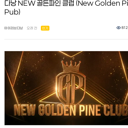
다낭 NEW 골든파인 클럽 (New Golden P
Pub)
812
아이러브다낭
오래 전
인기