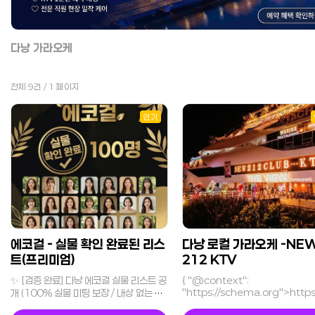
다낭 가라오케
전체 9건 / 1 페이지
인기
에코걸 - 실물 확인 완료된 리스
다낭 로컬 가라오케 -NE
트(프리미엄)
212 KTV
✨ [검증 완료] 다낭 에코걸 실물 리스트 공
{ "@context":
"https://schema.org">https
개 (100% 실물 미팅 보장 / 내상 없는 풀
"@type": "NightClub", "name":
케어) 아이러브다낭이 엄선한 실물 확인 완