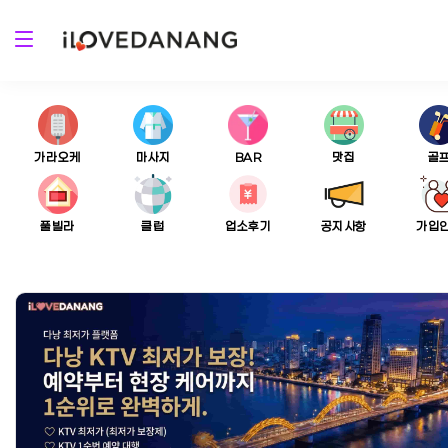
가라오케
마사지
BAR
맛집
골
풀빌라
클럽
업소후기
공지사항
가입