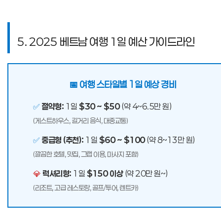
5. 2025 베트남 여행 1일 예산 가이드라인
📅 여행 스타일별 1일 예상 경비
✅
절약형:
1일
$30 ~ $50
(약 4~6.5만 원)
(게스트하우스, 길거리 음식, 대중교통)
✅
중급형 (추천):
1일
$60 ~ $100
(약 8~13만 원)
(깔끔한 호텔, 맛집, 그랩 이용, 마사지 포함)
💎
럭셔리형:
1일
$150 이상
(약 20만 원~)
(리조트, 고급 레스토랑, 골프/투어, 렌트카)