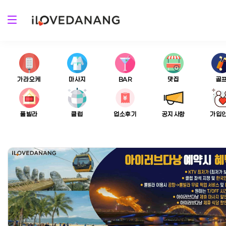
가라오케
마사지
BAR
맛집
골
풀빌라
클럽
업소후기
공지사항
가입