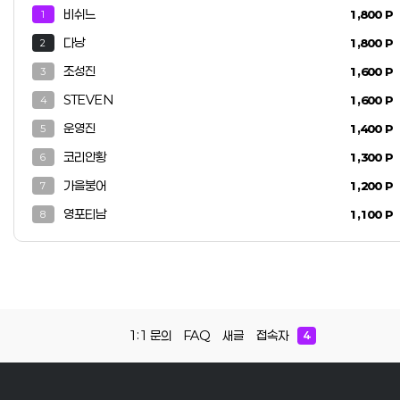
주최 '조각 시크릿 파티' 및 정모 참여 자격 INFO 비밀 오피스텔 정보 및
비쉬느
1,800 P
1
가라오케/클럽 실무 정보 공유 REAL 리얼 동영상 공유 및 상세 후기 열람 가능
3. VIP 등업 방법 안내 ✅ 방법 1. 커뮤니티 활동 (Online) - 게시글 작성 및
다낭
1,800 P
2
댓글 활동을 통해 [레벨 5] 달성 후 등업 게시판에 신청 ✅ 방법 2. 운영진 미팅
(Offline) - 다낭 현지 방문 시 운영진과 미팅 후 즉시 등업 (신뢰도 확인 절차) ⚡
조성진
1,600 P
3
궁금한 점이 있으신가요? 등업 관련 문의나 제휴 문의는 아래 메신저로 연락
STEVEN
1,600 P
4
주세요. (ID: booking8282) 💬 카카오톡 문의하기 ✈️ 텔레그램 문의하기
운영진
1,400 P
5
코리안황
1,300 P
6
가을붕어
1,200 P
7
영포티남
1,100 P
8
1:1 문의
FAQ
새글
접속자
4