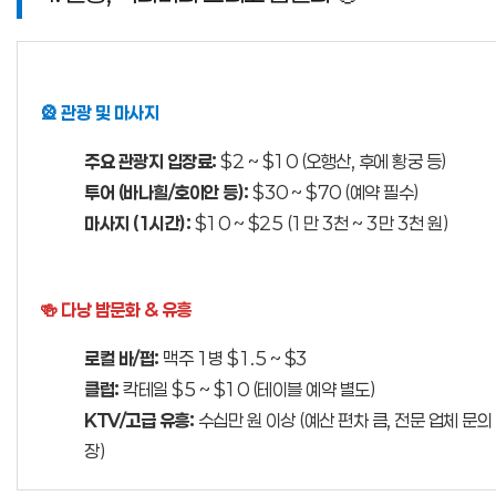
🎡 관광 및 마사지
주요 관광지 입장료:
$2 ~ $10 (오행산, 후에 황궁 등)
투어 (바나힐/호이안 등):
$30 ~ $70 (예약 필수)
마사지 (1시간):
$10 ~ $25 (1만 3천 ~ 3만 3천 원)
🍻 다낭 밤문화 & 유흥
로컬 바/펍:
맥주 1병 $1.5 ~ $3
클럽:
칵테일 $5 ~ $10 (테이블 예약 별도)
KTV/고급 유흥:
수십만 원 이상 (예산 편차 큼, 전문 업체 문의
장)