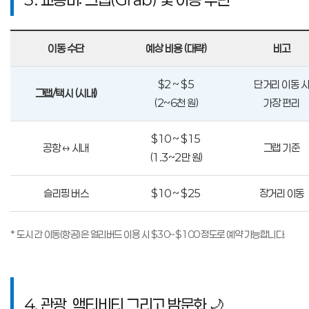
이동 수단
예상 비용 (대략)
비고
$2 ~ $5
단거리 이동 시
그랩/택시 (시내)
(2~6천 원)
가장 편리
$10 ~ $15
공항 ↔ 시내
그랩 기준
(1.3~2만 원)
슬리핑 버스
$10 ~ $25
장거리 이동
* 도시 간 이동(항공)은 얼리버드 이용 시 $30~$100 정도로 예약 가능합니다.
4. 관광, 액티비티 그리고 밤문화 🌙