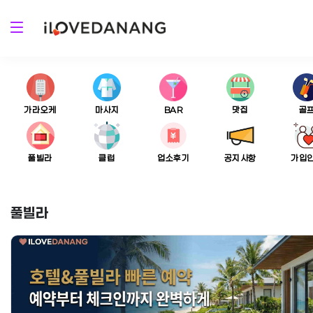
가라오케
마사지
BAR
맛집
골
풀빌라
클럽
업소후기
공지사항
가입
풀빌라