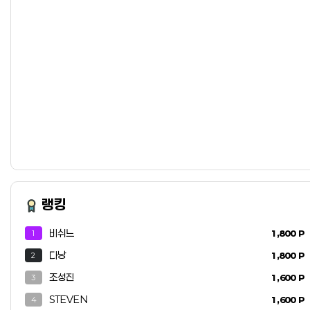
정보'가
랭킹
비쉬느
1,800 P
1
다낭
1,800 P
2
조성진
1,600 P
3
STEVEN
1,600 P
4
 문의하기