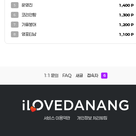
운영진
1,400 P
5
코리안황
1,300 P
6
가을붕어
1,200 P
7
영포티남
1,100 P
8
1:1 문의
FAQ
새글
접속자
6
서비스 이용약관
개인정보 처리방침