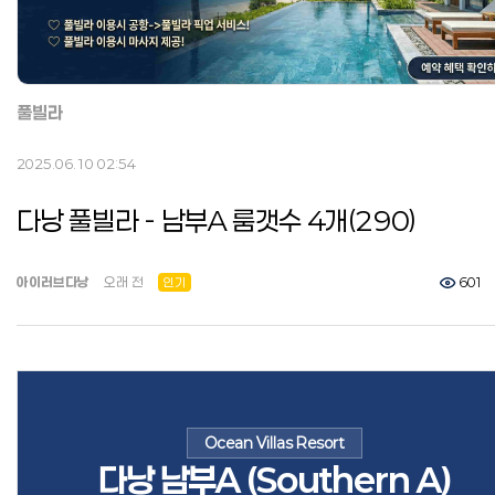
풀빌라
2025.06.10 02:54
다낭 풀빌라 - 남부A 룸갯수 4개(290)
아이러브다낭
오래 전
인기
601
Ocean Villas Resort
다낭 남부A (Southern A)