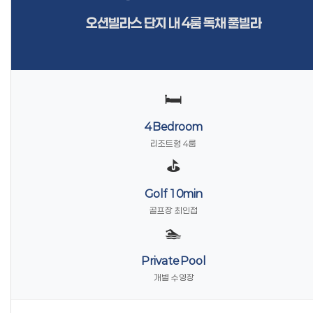
오션빌라스 단지 내 4룸 독채 풀빌라
🛏️
4 Bedroom
리조트형 4룸
⛳
Golf 10min
골프장 최인접
🏊
Private Pool
개별 수영장