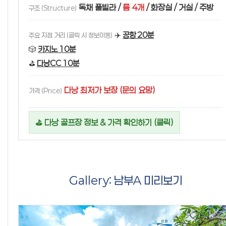
독채 풀빌라 /
룸 4개
/ 화장실 / 거실 / 주방
구조 (Structure)
✈️
공항 20분
주요 지점 거리 (클릭 시 정보이동)
🎲
카지노 10분
⛳
다낭CC 10분
다낭 최저가 보장 (문의 요망)
가격 (Price)
⛳ 다낭 골프장 정보 & 가격 확인하기 (클릭)
Gallery: 남부A 미리보기