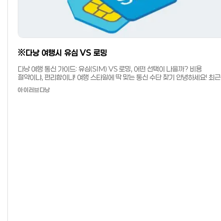
※다낭 여행시 유심 VS 로밍
해다낭
다낭 여행 통신 가이드: 유심(SIM) VS 로밍, 어떤 선택이 나을까? 비용
절약이냐, 편리함이냐! 여행 스타일에 딱 맞는 통신 수단 찾기 안녕하세요! 최근
 금액이
다낭 여행을 다녀오면서 가장 고민했던 부분 중 하나가 바로 '통신' 문제였습니
아이러브다낭
다.간단
현지 유심을 쓸지, 편리한 로밍을 할지 고민이 많으실 텐데요. 제 실제 경험을
바탕으로 두 가지 옵션을 꼼꼼히 비교해 드립니다. 💡 한눈에 보는 핵심 비교 💰
비용: 유심 카드(저렴함) > 로밍(상대적으로 비쌈) 🚀 속도: 현지 통신망을 직접
기
쓰는 유심이 대체로 빠름 📞 편의성: 한국 번호 그대로 수신 가능한 로밍이 유리
1. 유심 카드 (SIM Card): 가성비의 제왕 현지 통신사의 칩을 구매하여 갈아
끼우는 방식입니다. 베트남의 대표 통신사는 비엣텔(Viettel)과 모비폰
(Mobifone)이 있습니다. 👍 장점 로밍 요금이 없어 비용이 매우 저렴합니다.
 수수료
현지망을 직접 써서 인터넷 속도가 빠르고 안정적입니다. 👎 단점 한국 전화번호
사용이 불가능합니다. 칩을 교체하는 번거로움이 있고 기존 유심 분실 위험이
있습니다. 2. 로밍 서비스: 편리함의 끝판왕 한국에서 쓰던 통신사 그대로 해외
제휴망을 이용하는 방식입니다. 별도의 설치 없이 설정만 켜면 됩니다. 👍 장점
한국 전화번호와 문자를 그대로 수신할 수 있어 업무상 연락이 중요한 분들에
필수입니다. 유심 교체가 필요 없습니다. 👎 단점 비용이 상대적으로 비쌉니다.
지역에 따라 속도가 느리거나 연결이 불안정할 수 있습니다. ✅ 유심 구매 및 사용